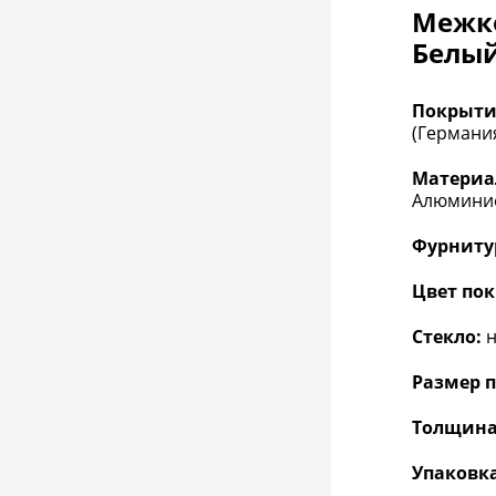
Межко
Белы
Покрыти
(Германия
Материа
Алюминие
Фурниту
Цвет по
Стекло:
н
Размер п
Толщина
Упаковка