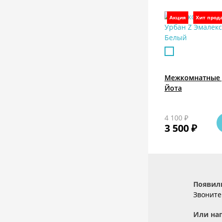
Акция
Хит прод
Межкомнатные 
Йота
4 100 ₽
3 500 ₽
Появил
Звонит
Или на