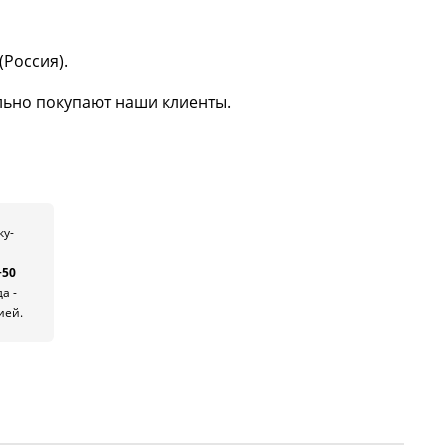
(Россия).
ьно покупают наши клиенты.
ку-
+50
да -
ией.