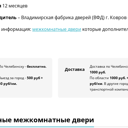
я
12 месяцев
дитель
– Владимирская фабрика дверей (ВФД) г. Ковров 
 информация:
межкомнатные двери
которые дополнител
По Челябинску -
бесплатно.
Доставка по Челябинс
Доставка
1000 руб.
Выезд за город -
500 руб +
По области
1000 руб. 
50 руб/км.
руб/км
. В другие горо
транспортной компан
ные межкомнатные двери