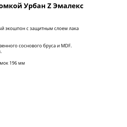
омкой Урбан Z Эмалекс
ый экошпон с защитным слоем лака
енного соснового бруса и MDF.
.
амок 196 мм