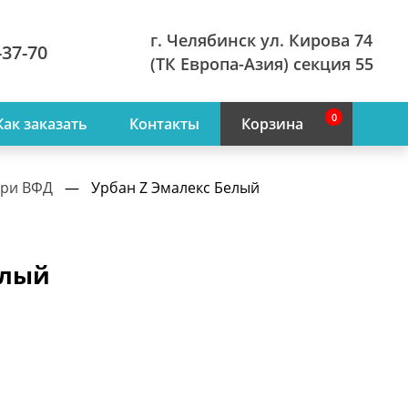
г. Челябинск ул. Кирова 74
-37-70
(ТК Европа-Азия) секция 55
0
Как заказать
Контакты
Корзина
ери ВФД
—
Урбан Z Эмалекс Белый
елый